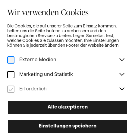
Sommerferien:
Wir verwenden Cookies
Unser Kartenbüro bleibt von 19. Juli bis 18. August geschlossen!
weitere Infos...
Die Cookies, die auf unserer Seite zum Einsatz kommen,
helfen uns die Seite laufend zu verbessern und den
Öffnet neue Türen!
DE
bestmöglichen Service zu bieten. Legen Sie selbst fest,
welche Cookies Sie zulassen möchten. Ihre Einstellungen
können Sie jederzeit über den Footer der Website ändern.
Externe Medien
Home
Programm
Gesamte Saison
Aladdin
Marketing und Statistik
Schulvorstellung
09.01.2025
Erforderlich
DO
09.00
Uhr
Alle akzeptieren
Aladdin
Einstellungen speichern
Theater mit Horizont