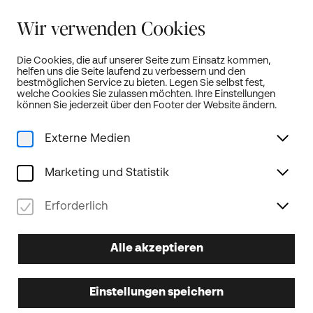
Sommerferien:
Wir verwenden Cookies
Unser Kartenbüro bleibt von 19. Juli bis 18. August geschlossen!
weitere Infos...
Die Cookies, die auf unserer Seite zum Einsatz kommen,
helfen uns die Seite laufend zu verbessern und den
Öffnet neue Türen!
DE
bestmöglichen Service zu bieten. Legen Sie selbst fest,
welche Cookies Sie zulassen möchten. Ihre Einstellungen
können Sie jederzeit über den Footer der Website ändern.
Externe Medien
Home
Programm
Gesamte Saison
Der blinde Passagier
Marketing und Statistik
Sprechtheater
Landestheater-Abo
Erforderlich
27.03.2026
FR
Alle akzeptieren
19.30
Uhr
Der blinde Passagier
Einstellungen speichern