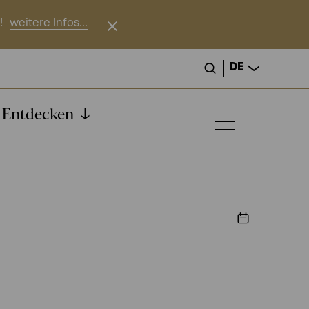
!
weitere Infos...
DE
Entdecken