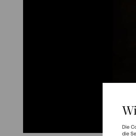
Wi
Die C
die S