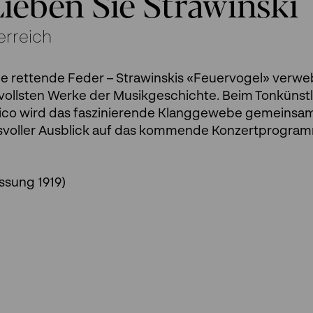
 Lieben Sie Strawinski
erreich
ine rettende Feder – Strawinskis «Feuervogel» verwe
vollsten Werke der Musikgeschichte. Beim Tonkünstl
 Vico wird das faszinierende Klanggewebe gemeinsa
ngsvoller Ausblick auf das kommende Konzertprogra
ssung 1919)