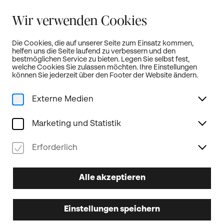
Sommerferien:
Wir verwenden Cookies
Unser Kartenbüro bleibt von 19. Juli bis 18. August geschlossen!
weitere Infos...
Die Cookies, die auf unserer Seite zum Einsatz kommen,
helfen uns die Seite laufend zu verbessern und den
Öffnet neue Türen!
DE
bestmöglichen Service zu bieten. Legen Sie selbst fest,
welche Cookies Sie zulassen möchten. Ihre Einstellungen
können Sie jederzeit über den Footer der Website ändern.
Externe Medien
Home
Programm
Gesamte Saison
Führung inkl. Backstagebereich - Tag der offenen Tür
Marketing und Statistik
Tag der offenen Tür
Erforderlich
12.09.2025
FR
Alle akzeptieren
11.00
Uhr
Führung inkl.
Einstellungen speichern
Backstagebereich - Tag der