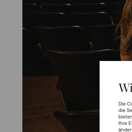
Wi
Die C
die S
biete
Ihre 
änder