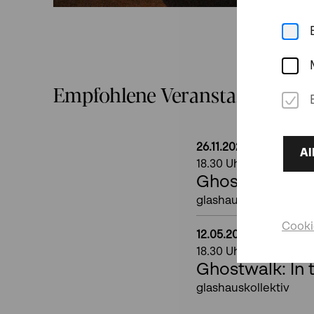
Empfohlene Veranstaltungen
26.11.2026
Do
Al
18.30
Uhr
Ghostwalk: In 
glashauskollektiv
Cooki
12.05.2027
Mi
18.30
Uhr
Ghostwalk: In 
glashauskollektiv