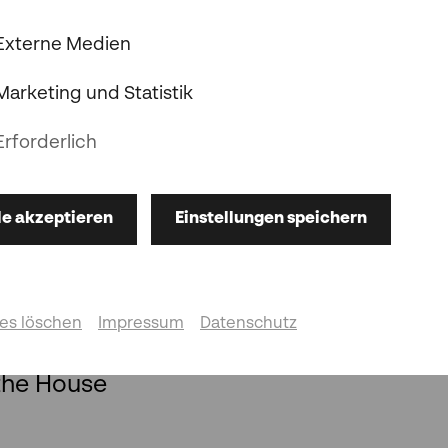
© klubkunst Dominik Perchtold
Externe Medien
Marketing und Statistik
Erforderlich
le akzeptieren
Einstellungen speichern
the House
es löschen
Impressum
Datenschutz
the House