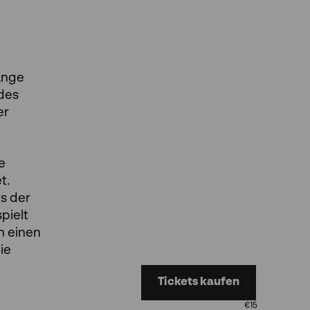
lange
 des
er
e
t.
s der
pielt
n einen
ie
Tickets kaufen
€
15