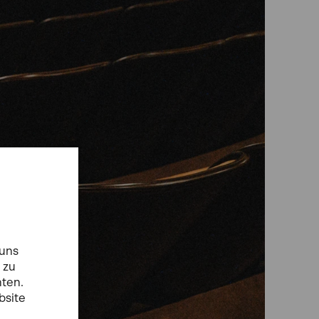
 uns
 zu
hten.
bsite