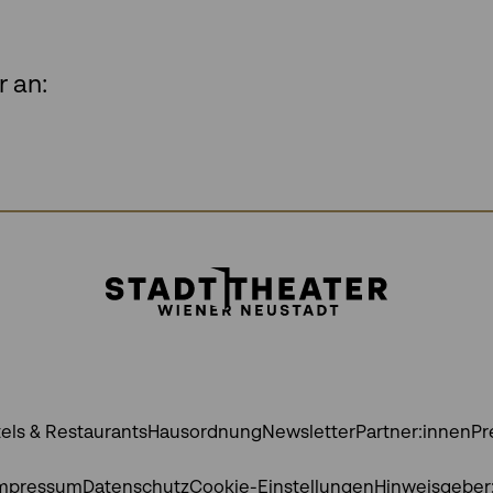
r an:
els & Restaurants
Hausordnung
Newsletter
Partner:innen
Pr
mpressum
Datenschutz
Cookie-Einstellungen
Hinweisgeber