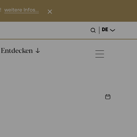
!
weitere Infos...
DE
Entdecken