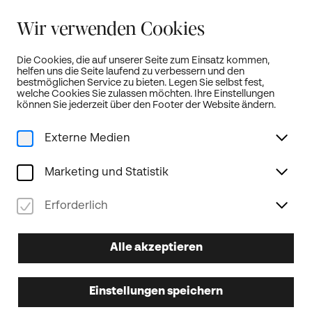
Sommerferien:
Wir verwenden Cookies
Unser Kartenbüro bleibt von 19. Juli bis 18. August geschlossen!
weitere Infos...
Die Cookies, die auf unserer Seite zum Einsatz kommen,
helfen uns die Seite laufend zu verbessern und den
Öffnet neue Türen!
DE
bestmöglichen Service zu bieten. Legen Sie selbst fest,
welche Cookies Sie zulassen möchten. Ihre Einstellungen
können Sie jederzeit über den Footer der Website ändern.
Externe Medien
Home
Programm
Gesamte Saison
Kino: Mufasa: Der König der Löwen (Neuverfilmung 2024)
Marketing und Statistik
Familien
Junges Publikum
Kino
Erforderlich
06.04.2025
SO
Alle akzeptieren
14.00
Uhr
Kino: Mufasa: Der König der
Einstellungen speichern
Löwen (Neuverfilmung 2024)