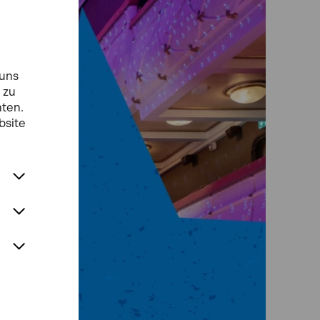
 uns
 zu
hten.
bsite