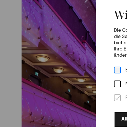
Wi
Die C
die S
biete
Ihre 
änder
Al