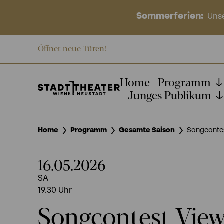
Sommerferien:
Unse
Öffnet neue Türen!
Home
Programm
Junges Publikum
Home
Programm
Gesamte Saison
Songcontes
16.05.2026
SA
19.30
Uhr
Songcontest View