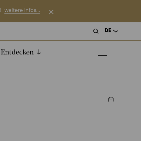
!
weitere Infos...
DE
Entdecken