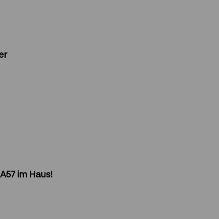
“
er
 A57 im Haus!