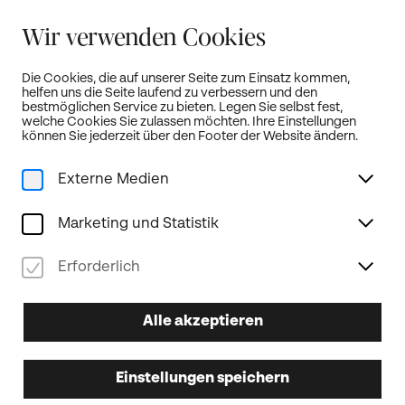
Sommerferien:
Wir verwenden Cookies
Unser Kartenbüro bleibt von 19. Juli bis 18. August geschlossen!
weitere Infos...
Die Cookies, die auf unserer Seite zum Einsatz kommen,
helfen uns die Seite laufend zu verbessern und den
Öffnet neue Türen!
DE
bestmöglichen Service zu bieten. Legen Sie selbst fest,
welche Cookies Sie zulassen möchten. Ihre Einstellungen
können Sie jederzeit über den Footer der Website ändern.
Externe Medien
Home
Programm
Gesamte Saison
Von Haydn bis Schubert
Marketing und Statistik
Tonkünstler-Orchester Niederösterreich
Klassik
Erforderlich
Tonkünstler-Zyklus
Tonkünstler-Zyklus +
24.04.2027
Alle akzeptieren
SA
19.30
Uhr
Von Haydn bis Schubert
Einstellungen speichern