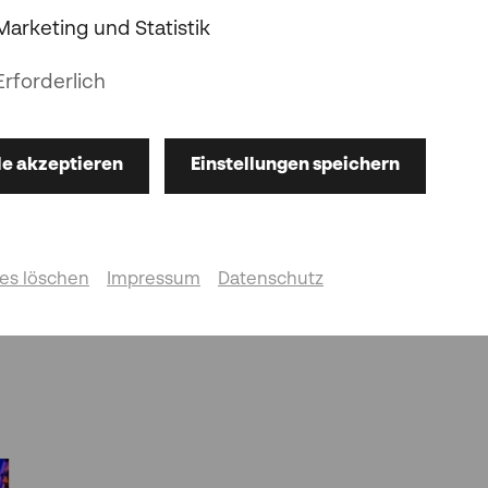
Marketing und Statistik
Ein Konzert, das die Brücke zwischen den Genera
Mozarts Violin-Konzert A-Dur KV 219, gespielt von
Erforderlich
Poulencs humorvoller Sinfonietta zeigt sich, wi
weiterlebt. Wagner huldigt mit seiner romantis
Glucks
Iphigénie en Aulide
der Tradition. Ein Abe
und musikalischer Verbindungen!
le akzeptieren
Einstellungen speichern
Großer Saal
es löschen
Impressum
Datenschutz