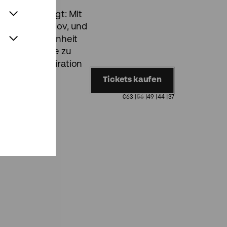
tionen schlägt: Mit
 Valeriy Sokolov, und
e die Vergangenheit
chen Ouvertüre zu
nd voller Inspiration
Tickets kaufen
€
63
|
56
|
49
|
44
|
37