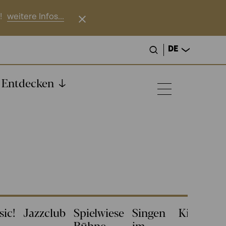
!
weitere Infos...
DE
Entdecken
ic!
Jazzclub
Spielwiese
Singen
Kino
Bühne
im