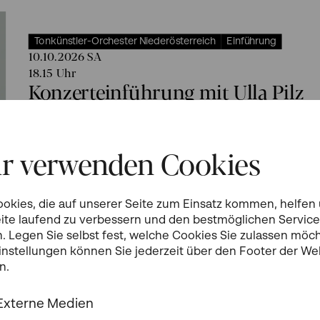
Tonkünstler-Orchester Niederösterreich
Einführung
10.10.2026
SA
18.15
Uhr
Konzerteinführung mit Ulla Pilz
Großer Saal
r verwenden Cookies
ookies, die auf unserer Seite zum Einsatz kommen, helfen
eite laufend zu verbessern und den bestmöglichen Service
Tonkünstler-Orchester Niederösterreich
Klassik
Tonkünstle
n. Legen Sie selbst fest, welche Cookies Sie zulassen möc
Tonkünstler-Zyklus +
Einstellungen können Sie jederzeit über den Footer der We
10.10.2026
SA
n.
19.30
Uhr
Mozart & Poulenc
Externe Medien
Tonkünstler-Orchester Niederösterre