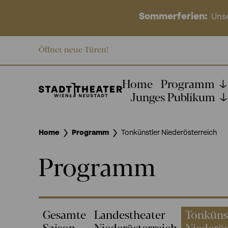
Sommerferien:
Unse
Öffnet neue Türen!
Home
Programm
Junges Publikum
Home
Programm
Tonkünstler Niederösterreich
Programm
Gesamte
Landestheater
Tonküns
Saison
Niederösterreich
Niederös