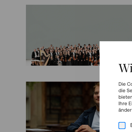
Wi
Die C
die S
biete
Ihre 
änder