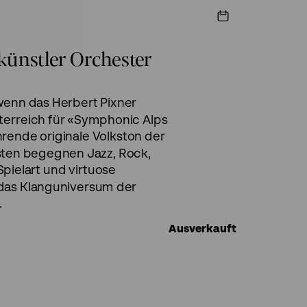
künstler Orchester
 wenn das Herbert Pixner
terreich für «Symphonic Alps
nde originale Volkston der
sten begegnen Jazz, Rock,
pielart und virtuose
 das Klanguniversum der
.
Ausverkauft