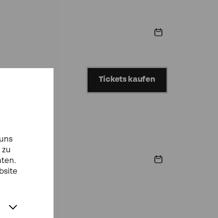
Tickets kaufen
 uns
 zu
r-Zyklus
hten.
bsite
ich