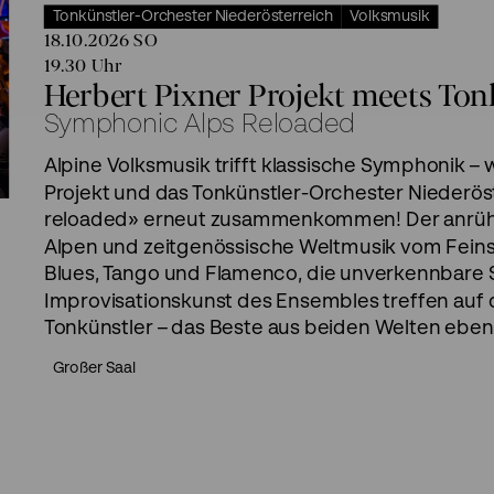
Tonkünstler-Orchester Niederösterreich
Volksmusik
18.10.2026
SO
19.30
Uhr
Herbert Pixner Projekt meets Ton
Symphonic Alps Reloaded
Alpine Volksmusik trifft klassische Symphonik –
Projekt und das Tonkünstler-Orchester Niederös
reloaded» erneut zusammenkommen! Der anrühre
Alpen und zeitgenössische Weltmusik vom Fein
Blues, Tango und Flamenco, die unverkennbare S
Improvisationskunst des Ensembles treffen auf
Tonkünstler – das Beste aus beiden Welten eben
Großer Saal