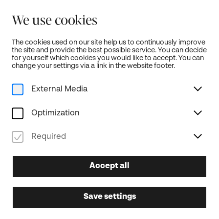
Summer holidays:
We use cookies
Ticket office is closed from July 19th to August 18th!
weitere Infos...
The cookies used on our site help us to continuously improve
the site and provide the best possible service. You can decide
Öffnet neue Türen!
EN
for yourself which cookies you would like to accept. You can
change your settings via a link in the website footer.
External Media
Home
Programm
Gesamte Saison
Optimization
Führung inkl. Backstagebereich - Tag der offenen Tür
Tag der offenen Tür
Required
12.09.2025
Accept all
FR
12.45
Führung inkl.
Save settings
Backstagebereich - Tag der