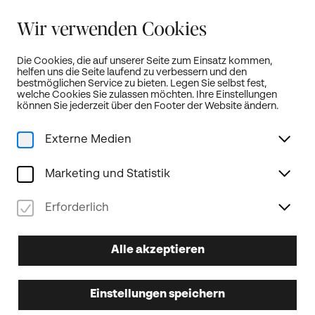
Sommerferien:
Wir verwenden Cookies
Unser Kartenbüro bleibt von 19. Juli bis 18. August geschlossen!
weitere Infos...
Die Cookies, die auf unserer Seite zum Einsatz kommen,
helfen uns die Seite laufend zu verbessern und den
Öffnet neue Türen!
DE
bestmöglichen Service zu bieten. Legen Sie selbst fest,
welche Cookies Sie zulassen möchten. Ihre Einstellungen
können Sie jederzeit über den Footer der Website ändern.
Externe Medien
Home
Programm
Gesamte Saison
Neujahrskonzert
Marketing und Statistik
Tonkünstler-Orchester Niederösterreich
Klassik
10.01.2027
Erforderlich
SO
16.00
Uhr
Alle akzeptieren
Neujahrskonzert
Einstellungen speichern
Tonkünstler-Orchester Niederösterreich